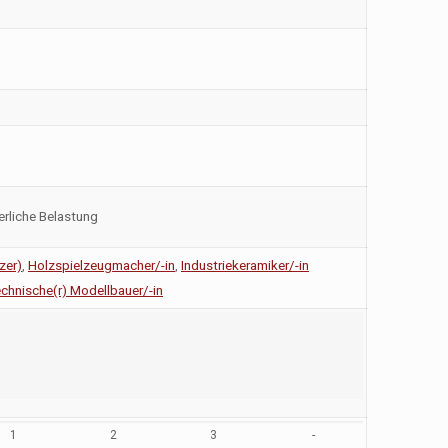
rliche Belastung
zer)
,
Holzspielzeugmacher/-in
,
Industriekeramiker/-in
chnische(r) Modellbauer/-in
1
2
3
-