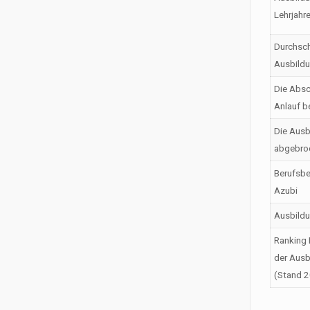
Lehrjahr
Durchsch
Ausbild
Die Absc
Anlauf b
Die Ausb
abgebro
Berufsbe
Azubi
Ausbild
Ranking 
der Ausb
(Stand 