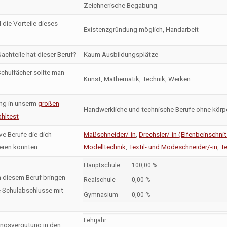
Zeichnerische Begabung
 die Vorteile dieses
Existenzgründung möglich, Handarbeit
achteile hat dieser Beruf?
Kaum Ausbildungsplätze
chulfächer sollte man
Kunst, Mathematik, Technik, Werken
ng in unserm
großen
Handwerkliche und technische Berufe ohne körpe
hltest
ve Berufe die dich
Maßschneider/-in
,
Drechsler/-in (Elfenbeinschnit
ieren könnten
Modelltechnik
,
Textil- und Modeschneider/-in
,
Te
Hauptschule
100,00 %
n diesem Beruf bringen
Realschule
0,00 %
 Schulabschlüsse mit
Gymnasium
0,00 %
Lehrjahr
ngsvergütung in den