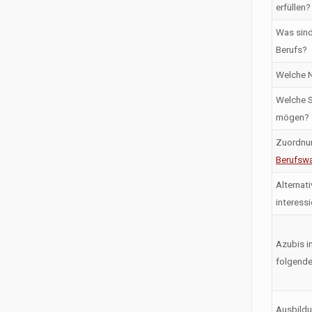
erfüllen?
Was sind
Berufs?
Welche N
Welche S
mögen?
Zuordnu
Berufswa
Alternati
interess
Azubis i
folgende
Ausbildu