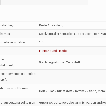
Ausbildung
Duale Ausbildung
ht man?
Spielzeug aller herstellen aus Textilien, Holz, Ku
ngsdauer in Jahren
3,0
Industrie und Handel
rte
Spielzeugindustrie, Werkstatt
itet man?)
esonderheiten gibt es bei
eruf?
nteressen sollte man
Holz / Glas / Kunststoff / Keramik / Stein, Metall
oraussetzung sollte man
Gute Beobachtungsgabe, Sinn für Farben und For