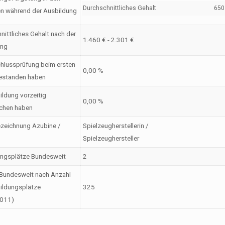
Durchschnittliches Gehalt
650 
en während der Ausbildung
nittliches Gehalt nach der
1.460 € - 2.301 €
ung
hlussprüfung beim ersten
0,00 %
estanden haben
ildung vorzeitig
0,00 %
chen haben
zeichnung Azubine /
Spielzeugherstellerin /
Spielzeughersteller
ungsplätze Bundesweit
2
Bundesweit nach Anzahl
ildungsplätze
325
2011)