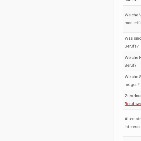
Welche V
man erfü
Was sind
Berufs?
Welche N
Beruf?
Welche S
mögen?
Zuordnu
Berufswa
Alternati
interess