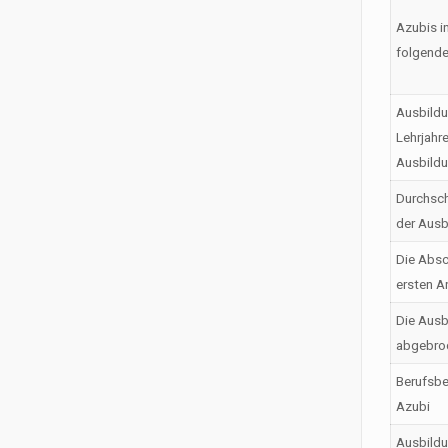
Azubis i
folgende
Ausbildu
Lehrjahr
Ausbild
Durchsch
der Ausb
Die Absc
ersten A
Die Ausb
abgebro
Berufsbe
Azubi
Ausbild