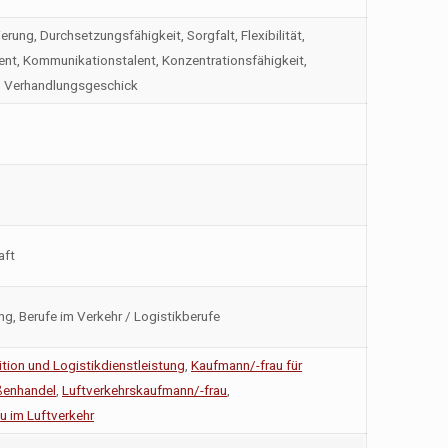
ung, Durchsetzungsfähigkeit, Sorgfalt, Flexibilität,
lent, Kommunikationstalent, Konzentrationsfähigkeit,
, Verhandlungsgeschick
aft
ng, Berufe im Verkehr / Logistikberufe
tion und Logistikdienstleistung
,
Kaufmann/-frau für
ßenhandel
,
Luftverkehrskaufmann/-frau
,
u im Luftverkehr