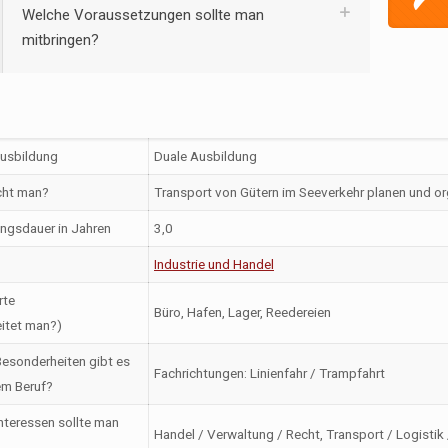
Welche Voraussetzungen sollte man
mitbringen?
Ausbildung
Duale Ausbildung
ht man?
Transport von Gütern im Seeverkehr planen und or
ngsdauer in Jahren
3,0
Industrie und Handel
rte
Büro, Hafen, Lager, Reedereien
itet man?)
esonderheiten gibt es
Fachrichtungen: Linienfahr / Trampfahrt
em Beruf?
nteressen sollte man
Handel / Verwaltung / Recht, Transport / Logistik