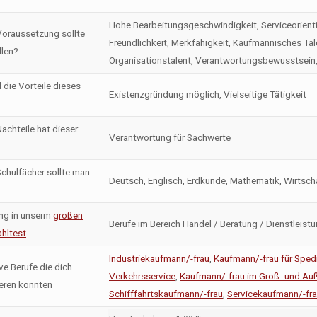
Hohe Bearbeitungsgeschwindigkeit, Serviceorientier
oraussetzung sollte
Freundlichkeit, Merkfähigkeit, Kaufmännisches Ta
llen?
Organisationstalent, Verantwortungsbewusstsein
 die Vorteile dieses
Existenzgründung möglich, Vielseitige Tätigkeit
achteile hat dieser
Verantwortung für Sachwerte
chulfächer sollte man
Deutsch, Englisch, Erdkunde, Mathematik, Wirtsch
ng in unserm
großen
Berufe im Bereich Handel / Beratung / Dienstleistu
hltest
Industriekaufmann/-frau
,
Kaufmann/-frau für Spedi
ve Berufe die dich
Verkehrsservice
,
Kaufmann/-frau im Groß- und Au
ieren könnten
Schifffahrtskaufmann/-frau
,
Servicekaufmann/-fra