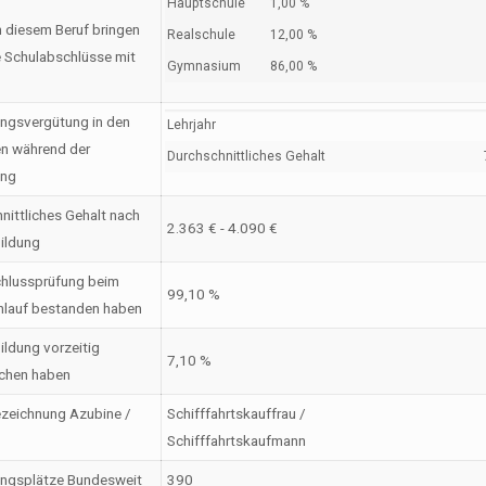
Hauptschule
1,00 %
n diesem Beruf bringen
Realschule
12,00 %
 Schulabschlüsse mit
Gymnasium
86,00 %
ngsvergütung in den
Lehrjahr
en während der
Durchschnittliches Gehalt
ung
nittliches Gehalt nach
2.363 € - 4.090 €
ildung
hlussprüfung beim
99,10 %
nlauf bestanden haben
ildung vorzeitig
7,10 %
chen haben
zeichnung Azubine /
Schifffahrtskauffrau /
Schifffahrtskaufmann
ungsplätze Bundesweit
390