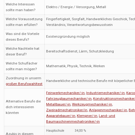
Welche Interessen
Elektro / Energie / Versorgung, Metall
sollte man haben?
Welche Voraussetzung
Fingerfertigkeit, Sorgfalt, Handwerkliches Geschick, Te
sollte man erfüllen?
Verständnis, Verantwortungsbewusstsein
Was sind die Vorteile
Existenzgründung möglich
dieses Berufs?
Welche Nachteile hat
Bereitschaftsdienst, Lärm, Schutzkleidung
dieser Beruf?
Welche Schulfächer
Mathematik, Physik, Technik, Werken
sollte man mögen?
Zuordnung in unserm
Handwerkliche und technische Berufe mit körperlicher
großen Berufswahltest
Feinwerkmechaniker/-in
,
Industriemechaniker/-in
,
Karos
Fahrzeugbaumechaniker/-in
,
Konstruktionsmechaniker/
Alternative Berufe die
Metallbauer/-in
,
Werkzeugmechaniker/-in
,
dich interessieren
Zweiradmechatroniker/in
,
Anlagenmechaniker/-in
,
Beh
könnten
Apparatebauer/-in
,
Klempner/-in
,
Land- und
Baumaschinenmechatroniker/-in
Hauptschule
34,00 %
Azubis in diesem