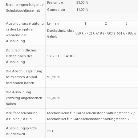
Realschule
53,00 %
Beruf bringen folgende
Gymnasium
11,00 %
Schulabschlüsse mit
Ausbildungsvergütung
Lehrjahr
1
2
3
in den Lehrjahren
Durchschnittliches
589 € - 762 €
618 € - 803 €
661 € - 885 €
während der
Gehalt
Ausbildung
Durchschnittliches
Gehalt nach der
1.620 € - 3.418 €
Ausbildung
Die Abschlussprüfung
beim ersten Anlauf
95,20 %
bestanden haben
Die Ausbildung
vorzeitig abgebrochen
26,30 %
haben
Berufsbezeichnung
Mechanikerin für Karosserieinstandhaltungstechnik /
Azubine / Azubi
Mechaniker für Karosserieinstandhaltungstechnik
Ausbildungsplätze
291
Bundesweit