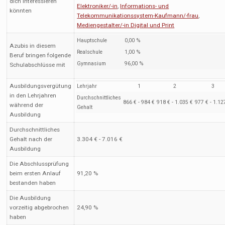
dich interessieren
Elektroniker/-in
,
Informations- und
könnten
Telekommunikationssystem-Kaufmann/-frau
,
Mediengestalter/-in Digital und Print
Hauptschule
0,00 %
Azubis in diesem
Realschule
1,00 %
Beruf bringen folgende
Gymnasium
96,00 %
Schulabschlüsse mit
Ausbildungsvergütung
Lehrjahr
1
2
3
in den Lehrjahren
Durchschnittliches
866 € - 984 €
918 € - 1.035 €
977 € - 1.12
während der
Gehalt
Ausbildung
Durchschnittliches
Gehalt nach der
3.304 € - 7.016 €
Ausbildung
Die Abschlussprüfung
beim ersten Anlauf
91,20 %
bestanden haben
Die Ausbildung
vorzeitig abgebrochen
24,90 %
haben