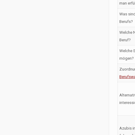
man erfü
Was sind
Berufs?
Welche N
Beruf?
Welche S
mögen?
Zuordnu
Berufswa
Alternati
interess
Azubis i