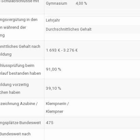
 Schulabschlüsse mit
Gymnasium
4,00 %
ngsvergütung in den
Lehrjahr
en während der
Durchschnittliches Gehalt
ung
nittliches Gehalt nach
1.693 € - 3.276 €
ildung
hlussprüfung beim
91,00 %
nlauf bestanden haben
ildung vorzeitig
39,10 %
chen haben
zeichnung Azubine /
Klempnerin /
Klempner
ungsplätze Bundesweit
475
 Bundesweit nach