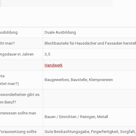
Ausbildung
Duale Ausbildung
ht man?
Blechbauteile für Hausdächer und Fassaden herstelle
ngsdauer in Jahren
3,5
Handwerk
rte
Baugewerbes, Baustelle, Klempnereien
itet man?)
esonderheiten gibt es
em Beruf?
nteressen sollte man
Bauen / Einrichten / Reinigen, Metall
oraussetzung sollte
Gute Beobachtungsgabe, Fingerfertigkeit, Sorgfalt, 