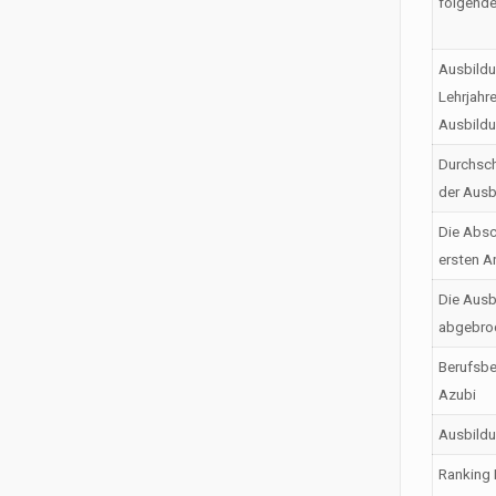
folgende
Ausbildu
Lehrjahr
Ausbild
Durchsch
der Ausb
Die Absc
ersten A
Die Ausb
abgebro
Berufsbe
Azubi
Ausbild
Ranking