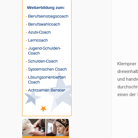
Klempner s
dreieinhal
und handw
durchschn
einen der