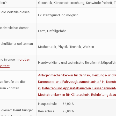
llen?
Geschick, Körperbeherrschung, Schwindelfreiheit, 
 die Vorteile dieses
Existenzgründung möglich
achteile hat dieser
Lärm, Unfallgefahr
chulfächer sollte man
Mathematik, Physik, Technik, Werken
ng in unserm
großen
Handwerkliche und technische Berufe mit körperlic
hltest
Anlagenmechaniker/-in für Sanitär-, Heizungs- und 
ve Berufe die dich
Karosserie- und Fahrzeugbaumechaniker/-in
,
Konstr
ieren könnten
in
,
Behälter- und Apparatebauer/-in
,
Fassadenmonte
Mechatroniker/-in für Kältetechnik
,
Rohrleitungsbau
Hauptschule
64,00 %
n diesem Beruf bringen
Realschule
25,00 %