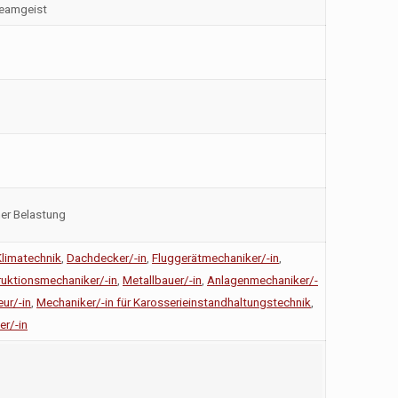
Teamgeist
her Belastung
Klimatechnik
,
Dachdecker/-in
,
Fluggerätmechaniker/-in
,
uktionsmechaniker/-in
,
Metallbauer/-in
,
Anlagenmechaniker/-
ur/-in
,
Mechaniker/-in für Karosserieinstandhaltungstechnik
,
er/-in