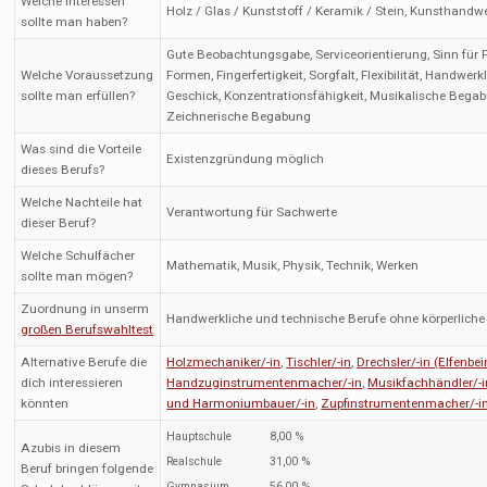
Welche Interessen
Holz / Glas / Kunststoff / Keramik / Stein, Kunsthandw
sollte man haben?
Gute Beobachtungsgabe, Serviceorientierung, Sinn für 
Welche Voraussetzung
Formen, Fingerfertigkeit, Sorgfalt, Flexibilität, Handwerk
sollte man erfüllen?
Geschick, Konzentrationsfähigkeit, Musikalische Bega
Zeichnerische Begabung
Was sind die Vorteile
Existenzgründung möglich
dieses Berufs?
Welche Nachteile hat
Verantwortung für Sachwerte
dieser Beruf?
Welche Schulfächer
Mathematik, Musik, Physik, Technik, Werken
sollte man mögen?
Zuordnung in unserm
Handwerkliche und technische Berufe ohne körperliche
großen Berufswahltest
Alternative Berufe die
Holzmechaniker/-in
,
Tischler/-in
,
Drechsler/-in (Elfenbei
dich interessieren
Handzuginstrumentenmacher/-in
,
Musikfachhändler/-i
könnten
und Harmoniumbauer/-in
,
Zupfinstrumentenmacher/-i
Hauptschule
8,00 %
Azubis in diesem
Realschule
31,00 %
Beruf bringen folgende
Gymnasium
56,00 %