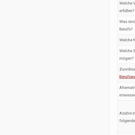
Welche V
erfüllen?
Was sind
Berufs?
Welche N
Welche S
mögen?
Zuordnu
Berufswa
Alternati
interess
Azubis i
folgende