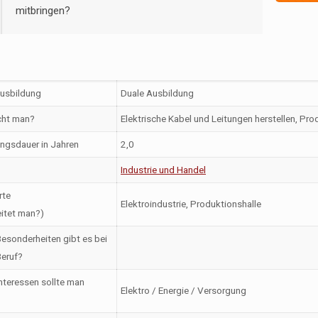
mitbringen?
Ausbildung
Duale Ausbildung
ht man?
Elektrische Kabel und Leitungen herstellen, Pr
ngsdauer in Jahren
2,0
Industrie und Handel
rte
Elektroindustrie, Produktionshalle
itet man?)
esonderheiten gibt es bei
eruf?
nteressen sollte man
Elektro / Energie / Versorgung