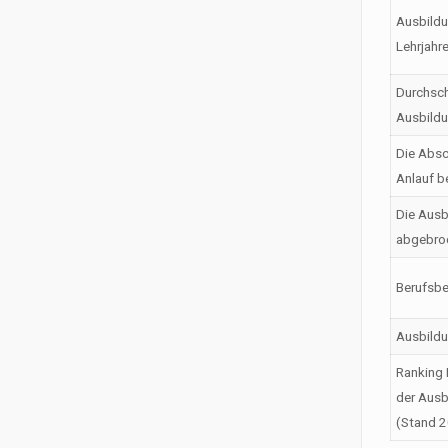
Ausbildu
Lehrjahr
Durchsch
Ausbild
Die Absc
Anlauf b
Die Ausb
abgebro
Berufsbe
Ausbild
Ranking 
der Ausb
(Stand 