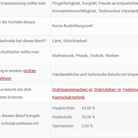
oraussetzung sollte man
Fingerfertigkeit, Sorgfalt, Freude an körperlich
Konzentrationsfähigkeit, Technisches Verständ
 die Vorteile dieses
Kurze Ausbildungszeit
achteile hat dieser Beruf?
Lärm, Schichtarbeit
chulfächer sollte man
Mathematik, Physik, Technik, Werken
ng in unserm
großen
Handwerkliche und technische Berufe mit körpe
hltest
ve Berufe die dich
Drahtwarenmacher/-in
,
Drahtzieher/-in
,
Federma
ieren könnten
Kautschuktechnik
Hauptschule
63,00 %
n diesem Beruf bringen
Realschule
25,00 %
 Schulabschlüsse mit
Gymnasium
3,00 %