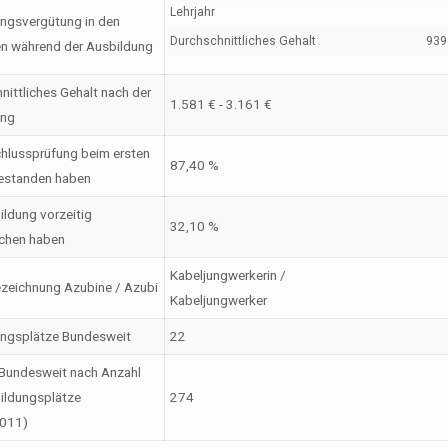
Lehrjahr
ngsvergütung in den
Durchschnittliches Gehalt
939 
en während der Ausbildung
nittliches Gehalt nach der
1.581 € - 3.161 €
ung
hlussprüfung beim ersten
87,40 %
estanden haben
ildung vorzeitig
32,10 %
chen haben
Kabeljungwerkerin /
zeichnung Azubine / Azubi
Kabeljungwerker
ungsplätze Bundesweit
22
Bundesweit nach Anzahl
ildungsplätze
274
2011)