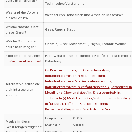
sollte man erfüllen?
Technisches Verständnis
Was sind die Vorteile
Wechsel von Handarbeit und Arbeit an Maschinen
dieses Berufs?
Welche Nachteile hat
Gase, Rauch, Staub
dieser Beruf?
Welche Schulfächer
Chemie, Kunst, Mathematik, Physik, Technik, Werken
sollte man mögen?
Zuordnung in unserm
Handwerkliche und technische Berufe ohne körperliche
großen Berufswahltest
Belastung
Gießereimechaniker/-in
,
Goldschmied/-in
,
Industriekeramiker/-in Anlagentechnik
,
Industriekeramiker/-in Dekorationstechnik
,
Alternative Berufe die
Industriekeramiker/-in Verfahrenstechnik
,
Keramiker/-i
dich interessieren
Metall- und Glockengießer/-in
,
Silberschmied/-in
,
könnten
Technische(r) Modellbauer/-in
,
Verfahrensmechaniker/-
in für Kunststoff- und Kautschuktechnik
,
Kerzenhersteller/-in und Wachsbildner/-in
Hauptschule
0,00 %
Azubis in diesem
Realschule
50,00 %
Beruf bringen folgende
Gymnasium
0,00 %