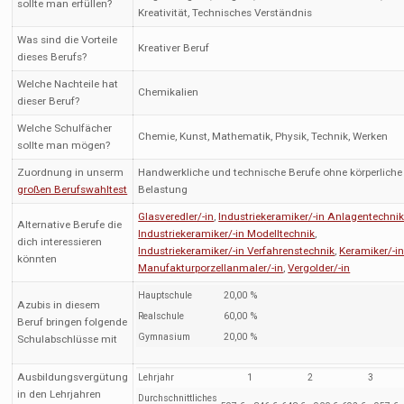
sollte man erfüllen?
Kreativität, Technisches Verständnis
Was sind die Vorteile
Kreativer Beruf
dieses Berufs?
Welche Nachteile hat
Chemikalien
dieser Beruf?
Welche Schulfächer
Chemie, Kunst, Mathematik, Physik, Technik, Werken
sollte man mögen?
Zuordnung in unserm
Handwerkliche und technische Berufe ohne körperliche
großen Berufswahltest
Belastung
Glasveredler/-in
,
Industriekeramiker/-in Anlagentechni
Alternative Berufe die
Industriekeramiker/-in Modelltechnik
,
dich interessieren
Industriekeramiker/-in Verfahrenstechnik
,
Keramiker/-i
könnten
Manufakturporzellanmaler/-in
,
Vergolder/-in
Hauptschule
20,00 %
Azubis in diesem
Realschule
60,00 %
Beruf bringen folgende
Gymnasium
20,00 %
Schulabschlüsse mit
Ausbildungsvergütung
Lehrjahr
1
2
3
in den Lehrjahren
Durchschnittliches