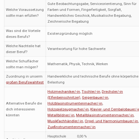
Gute Beobachtungsgabe, Serviceorientierung, Sinn für
Welche Voraussetzung
Farben und Formen, Fingerfertigkeit, Sorgfalt,
sollte man erfüllen?
Handwerkliches Geschick, Musikalische Begabung,
Zeichnerische Begabung
Was sind die Vorteile
Existenzgründung möglich
dieses Berufs?
Welche Nachteile hat
Verantwortung für hohe Sachwerte
dieser Beruf?
Welche Schulfächer
Mathematik, Physik, Technik, Werken
sollte man mögen?
Zuordnung in unserm
Handwerkliche und technische Berufe ohne körperliche
großen Berufswahltest
Belastung
Holzmechaniker/-in
,
Tischler/-in
,
Drechsler/-in
(Elfenbeinschnitzer)
,
Geigenbauer/-in
,
Alternative Berufe die
Holzblasinstrumentenmacher/-in
,
dich interessieren
Holzspielzeugmacher/-in
,
Klavier- und Cembalobauer/-i
könnten
Metallbildner/-in
,
Metallblasinstrumentenmacher/-in
,
Musikfachhändler/-in
,
Orgel- und Harmoniumbauer/-in
,
Zupfinstrumentenmacher/-in
Hauptschule
0,00 %