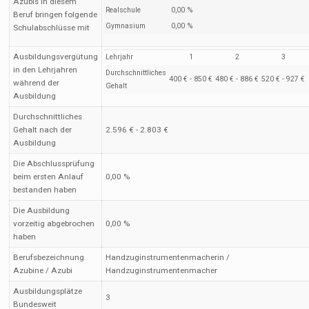
Azubis in diesem
Realschule
0,00 %
Beruf bringen folgende
Gymnasium
0,00 %
Schulabschlüsse mit
Ausbildungsvergütung
Lehrjahr
1
2
3
in den Lehrjahren
Durchschnittliches
400 € - 850 €
480 € - 886 €
520 € - 927 €
während der
Gehalt
Ausbildung
Durchschnittliches
Gehalt nach der
2.596 € - 2.803 €
Ausbildung
Die Abschlussprüfung
beim ersten Anlauf
0,00 %
bestanden haben
Die Ausbildung
vorzeitig abgebrochen
0,00 %
haben
Berufsbezeichnung
Handzuginstrumentenmacherin /
Azubine / Azubi
Handzuginstrumentenmacher
Ausbildungsplätze
3
Bundesweit