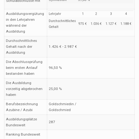
Schulabschlüsse mit
Ausbildungsvergütung
Lehrjahr
1
2
3
4
in den Lehrjahren
Durchschnittliches
975 €
1.036 €
1.127 €
1.188 €
während der
Gehalt
Ausbildung
Durchschnittliches
Gehalt nach der
1.426 € - 2.987 €
Ausbildung
Die Abschlussprüfung
beim ersten Anlauf
96,50 %
bestanden haben
Die Ausbildung
vorzeitig abgebrochen
25,00 %
haben
Berufsbezeichnung
Goldschmiedin /
Azubine / Azubi
Goldschmied
Ausbildungsplätze
287
Bundesweit
Ranking Bundesweit