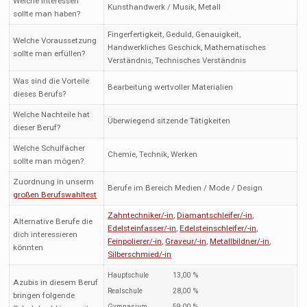
Welche Interessen
Kunsthandwerk / Musik, Metall
sollte man haben?
Fingerfertigkeit, Geduld, Genauigkeit,
Welche Voraussetzung
Handwerkliches Geschick, Mathematisches
sollte man erfüllen?
Verständnis, Technisches Verständnis
Was sind die Vorteile
Bearbeitung wertvoller Materialien
dieses Berufs?
Welche Nachteile hat
Überwiegend sitzende Tätigkeiten
dieser Beruf?
Welche Schulfächer
Chemie, Technik, Werken
sollte man mögen?
Zuordnung in unserm
Berufe im Bereich Medien / Mode / Design
großen Berufswahltest
Zahntechniker/-in
,
Diamantschleifer/-in
,
Alternative Berufe die
Edelsteinfasser/-in
,
Edelsteinschleifer/-in
,
dich interessieren
Feinpolierer/-in
,
Graveur/-in
,
Metallbildner/-in
,
könnten
Silberschmied/-in
Hauptschule
13,00 %
Azubis in diesem Beruf
Realschule
28,00 %
bringen folgende
Gymnasium
59,00 %