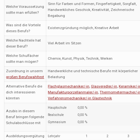
Sinn für Farben und Formen, Fingerfertigkeit, Sorgfalt,
Welche Voraussetzung
Handwerkliches Geschick, Kreativität, Zeichnerische
sollte man erfüllen?
Begabung
Was sind die Vorteile
Existenzgründung möglich, Kreative Arbeit
dieses Berufs?
Welche Nachteile hat
Viel Arbeit im Sitzen
dieser Beruf?
Welche Schulfächer
Chemie, Kunst, Physik, Technik, Werken
sollte man mögen?
Zuordnung in unserm
Handwerkliche und technische Berufe mit körperlicher
großen Berufswahltest
Belastung
Alternative Berufe die
Flachglasmechaniker/-in
,
Glasveredler/-in
,
Keramiker/-i
dich interessieren
Manufakturporzellanmaler/-in
,
Thermometermacher/-i
könnten
Verfahrensmechaniker/-in Glastechnik
Hauptschule
0,00 %
Azubis in diesem
Realschule
0,00 %
Beruf bringen folgende
Gymnasium
0,00 %
Schulabschlüsse mit
Ausbildungsvergütung
Lehrjahr
1
2
3