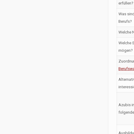
erfüllen?
Was sind
Berufs?
Welche N
Welche S
mögen?
Zuordnu
Berufswa
Alternati
interess
Azubis i
folgende
Ausbildu