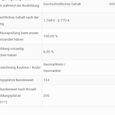
Durchschnittliches Gehalt
603 
en während der Ausbildung
nittliches Gehalt nach der
1.768 € - 3.770 €
ung
hlussprüfung beim ersten
100,00 %
estanden haben
ildung vorzeitig
6,30 %
chen haben
Geomatikerin /
zeichnung Azubine / Azubi
Geomatiker
ungsplätze Bundesweit
134
Bundesweit nach Anzahl
ildungsplätze
200
2011)