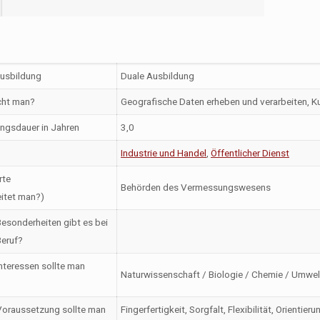
Ausbildung
Duale Ausbildung
ht man?
Geografische Daten erheben und verarbeiten, K
ngsdauer in Jahren
3,0
Industrie und Handel
,
Öffentlicher Dienst
rte
Behörden des Vermessungswesens
itet man?)
esonderheiten gibt es bei
eruf?
nteressen sollte man
Naturwissenschaft / Biologie / Chemie / Umwelt
oraussetzung sollte man
Fingerfertigkeit, Sorgfalt, Flexibilität, Orient