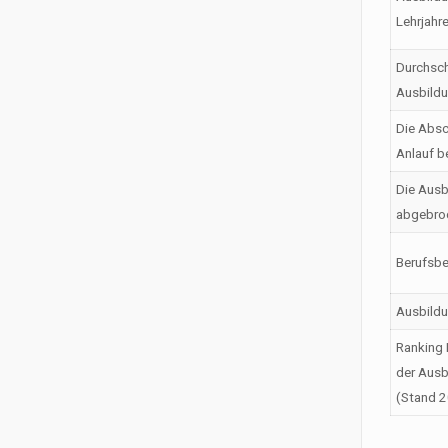
Lehrjahr
Durchsch
Ausbild
Die Absc
Anlauf b
Die Ausb
abgebro
Berufsbe
Ausbild
Ranking 
der Ausb
(Stand 