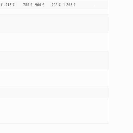
€ - 918 €
755 € - 966 €
905 € - 1.263 €
-