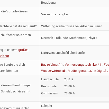
Begabung
 die Vorteile dieses
Vielseitige Tätigkeit
achteile hat dieser Beruf?
Witterungsverhältnisse bei Arbeit im Freien
chulfächer sollte man
Deutsch, Erdkunde, Mathematik, Physik
ng in unserm
großen
Naturwissenschaftliche Berufe
hltest
ve Berufe die dich
Bauzeichner/-in
,
Vermessungstechniker/-in
,
Fac
ieren könnten
Wasserwirtschaft
,
Mediengestalter/-in Digital u
Hauptschule
2,00 %
n diesem Beruf bringen
Realschule
23,00 %
 Schulabschlüsse mit
Gymnasium
73,00 %
Lehrjahr
ngsvergütung in den