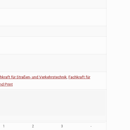
hkraft für Straßen- und Verkehrstechnik
,
Fachkraft für
nd Print
1
2
3
-