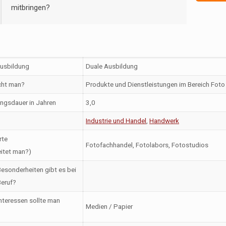
mitbringen?
Ausbildung
Duale Ausbildung
ht man?
Produkte und Dienstleistungen im Bereich Foto 
ngsdauer in Jahren
3,0
Industrie und Handel
,
Handwerk
rte
Fotofachhandel, Fotolabors, Fotostudios
itet man?)
esonderheiten gibt es bei
eruf?
nteressen sollte man
Medien / Papier