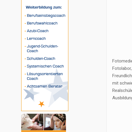
Fotomedie
Fotolabor,
Freundlic
mit schwi
Realschül
Ausbildun