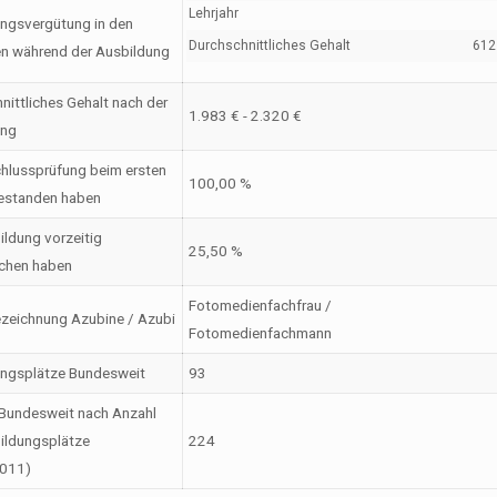
Lehrjahr
ngsvergütung in den
Durchschnittliches Gehalt
612 
en während der Ausbildung
nittliches Gehalt nach der
1.983 € - 2.320 €
ung
hlussprüfung beim ersten
100,00 %
estanden haben
ildung vorzeitig
25,50 %
chen haben
Fotomedienfachfrau /
zeichnung Azubine / Azubi
Fotomedienfachmann
ungsplätze Bundesweit
93
Bundesweit nach Anzahl
ildungsplätze
224
2011)