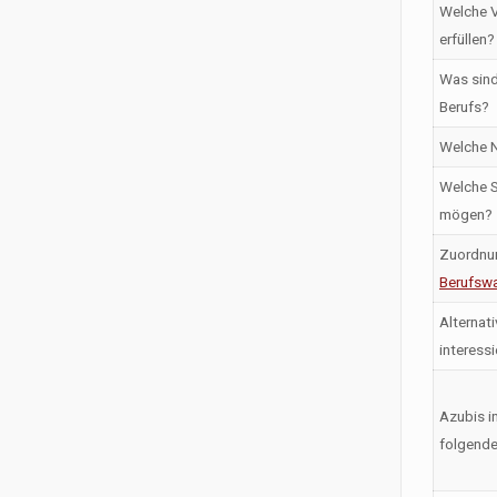
Welche V
erfüllen?
Was sind
Berufs?
Welche N
Welche S
mögen?
Zuordnu
Berufswa
Alternati
interess
Azubis i
folgende