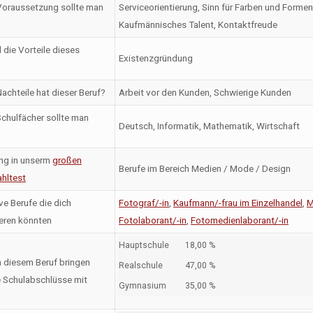
oraussetzung sollte man
Serviceorientierung, Sinn für Farben und Formen, 
Kaufmännisches Talent, Kontaktfreude
 die Vorteile dieses
Existenzgründung
achteile hat dieser Beruf?
Arbeit vor den Kunden, Schwierige Kunden
chulfächer sollte man
Deutsch, Informatik, Mathematik, Wirtschaft
ng in unserm
großen
Berufe im Bereich Medien / Mode / Design
hltest
ve Berufe die dich
Fotograf/-in
,
Kaufmann/-frau im Einzelhandel
,
M
ieren könnten
Fotolaborant/-in
,
Fotomedienlaborant/-in
Hauptschule
18,00 %
n diesem Beruf bringen
Realschule
47,00 %
 Schulabschlüsse mit
Gymnasium
35,00 %