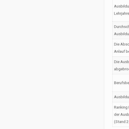
Ausbildu
Lehrjahr
Durchsch
Ausbild
Die Absc
Anlauf b
Die Ausb
abgebro
Berufsbe
Ausbild
Ranking 
der Ausb
(Stand 