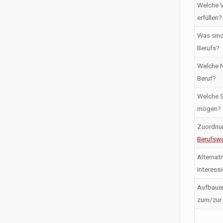
Welche V
erfüllen?
Was sind
Berufs?
Welche N
Beruf?
Welche S
mögen?
Zuordnu
Berufswa
Alternati
interess
Aufbaue
zum/zur