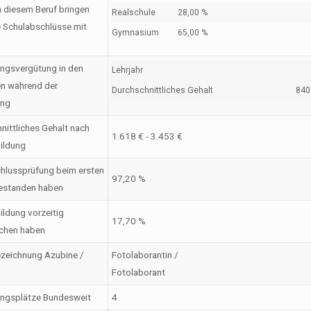
n diesem Beruf bringen
Realschule
28,00 %
 Schulabschlüsse mit
Gymnasium
65,00 %
ngsvergütung in den
Lehrjahr
en während der
Durchschnittliches Gehalt
840 
ung
nittliches Gehalt nach
1.618 € - 3.453 €
ildung
hlussprüfung beim ersten
97,20 %
estanden haben
ildung vorzeitig
17,70 %
chen haben
zeichnung Azubine /
Fotolaborantin /
Fotolaborant
ungsplätze Bundesweit
4