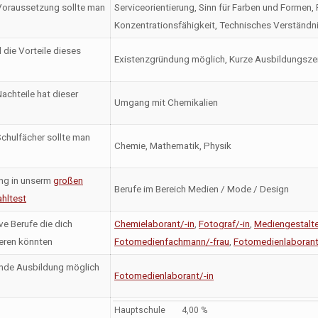
oraussetzung sollte man
Serviceorientierung, Sinn für Farben und Formen, F
Konzentrationsfähigkeit, Technisches Verständn
 die Vorteile dieses
Existenzgründung möglich, Kurze Ausbildungsze
achteile hat dieser
Umgang mit Chemikalien
chulfächer sollte man
Chemie, Mathematik, Physik
ng in unserm
großen
Berufe im Bereich Medien / Mode / Design
hltest
ve Berufe die dich
Chemielaborant/-in
,
Fotograf/-in
,
Mediengestalter
ieren könnten
Fotomedienfachmann/-frau
,
Fotomedienlaborant
nde Ausbildung möglich
Fotomedienlaborant/-in
Hauptschule
4,00 %