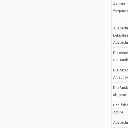
Azubis i
folgende
Ausbildu
Lehrjahr
Ausbild
Durchsch
der Ausb
Die Absc
Anlauf b
Die Ausb
abgebro
Berufsbe
Azubi
Ausbild