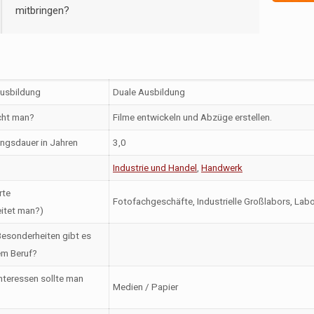
mitbringen?
Ausbildung
Duale Ausbildung
ht man?
Filme entwickeln und Abzüge erstellen.
ngsdauer in Jahren
3,0
Industrie und Handel
,
Handwerk
rte
Fotofachgeschäfte, Industrielle Großlabors, Lab
itet man?)
esonderheiten gibt es
em Beruf?
nteressen sollte man
Medien / Papier