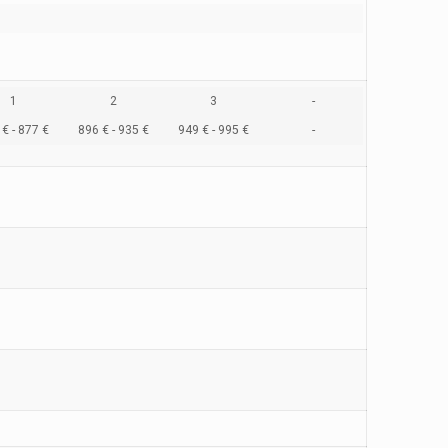
1
2
3
-
€ - 877 €
896 € - 935 €
949 € - 995 €
-