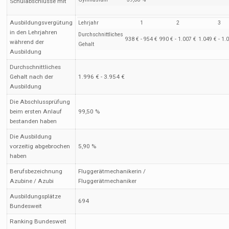
Schulabschlüsse mit
Ausbildungsvergütung
Lehrjahr
1
2
3
in den Lehrjahren
Durchschnittliches
938 € - 954 €
990 € - 1.007 €
1.049 € - 1.
während der
Gehalt
Ausbildung
Durchschnittliches
Gehalt nach der
1.996 € - 3.954 €
Ausbildung
Die Abschlussprüfung
beim ersten Anlauf
99,50 %
bestanden haben
Die Ausbildung
vorzeitig abgebrochen
5,90 %
haben
Berufsbezeichnung
Fluggerätmechanikerin /
Azubine / Azubi
Fluggerätmechaniker
Ausbildungsplätze
694
Bundesweit
Ranking Bundesweit