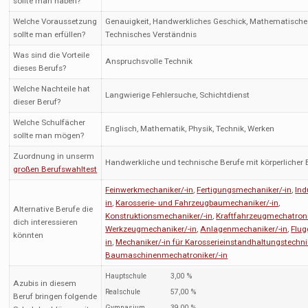
sollte man haben?
Welche Voraussetzung
Genauigkeit, Handwerkliches Geschick, Mathematische
sollte man erfüllen?
Technisches Verständnis
Was sind die Vorteile
Anspruchsvolle Technik
dieses Berufs?
Welche Nachteile hat
Langwierige Fehlersuche, Schichtdienst
dieser Beruf?
Welche Schulfächer
Englisch, Mathematik, Physik, Technik, Werken
sollte man mögen?
Zuordnung in unserm
Handwerkliche und technische Berufe mit körperlicher
großen Berufswahltest
Feinwerkmechaniker/-in
,
Fertigungsmechaniker/-in
,
Ind
in
,
Karosserie- und Fahrzeugbaumechaniker/-in
,
Alternative Berufe die
Konstruktionsmechaniker/-in
,
Kraftfahrzeugmechatroni
dich interessieren
Werkzeugmechaniker/-in
,
Anlagenmechaniker/-in
,
Flug
könnten
in
,
Mechaniker/-in für Karosserieinstandhaltungstechni
Baumaschinenmechatroniker/-in
Hauptschule
3,00 %
Azubis in diesem
Realschule
57,00 %
Beruf bringen folgende
Gymnasium
39,00 %