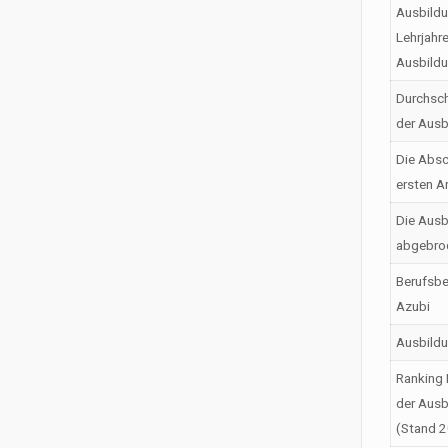
Ausbildu
Lehrjahr
Ausbild
Durchsch
der Ausb
Die Absc
ersten A
Die Ausb
abgebro
Berufsbe
Azubi
Ausbild
Ranking 
der Ausb
(Stand 