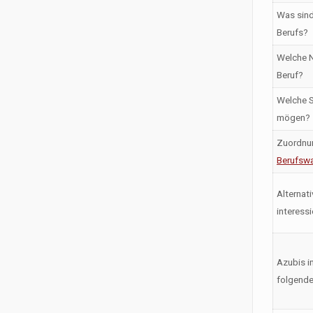
Was sind
Berufs?
Welche N
Beruf?
Welche S
mögen?
Zuordnu
Berufswa
Alternati
interess
Azubis i
folgende