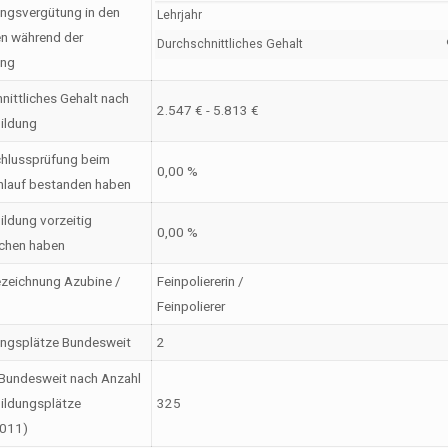
ngsvergütung in den
Lehrjahr
en während der
Durchschnittliches Gehalt
ung
nittliches Gehalt nach
2.547 € - 5.813 €
ildung
hlussprüfung beim
0,00 %
nlauf bestanden haben
ildung vorzeitig
0,00 %
chen haben
zeichnung Azubine /
Feinpoliererin /
Feinpolierer
ungsplätze Bundesweit
2
Bundesweit nach Anzahl
ildungsplätze
325
2011)