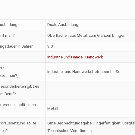
Ausbildung
Duale Ausbildung
ht man?
Oberflächen aus Metall zum Glänzen bringen.
ngsdauer in Jahren
3,0
Industrie und Handel
,
Handwerk
rte
Industrie- und Handwerksbetrieben für Sc
itet man?)
esonderheiten gibt es
em Beruf?
nteressen sollte man
Metall
oraussetzung sollte
Gute Beobachtungsgabe, Fingerfertigkeit, Sorgfal
llen?
Technisches Verständnis