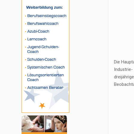
Die Haupta
Industrie
dreijähri
Beobachtu