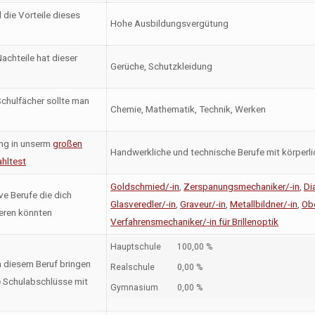
 die Vorteile dieses
Hohe Ausbildungsvergütung
achteile hat dieser
Gerüche, Schutzkleidung
chulfächer sollte man
Chemie, Mathematik, Technik, Werken
ng in unserm
großen
Handwerkliche und technische Berufe mit körperli
hltest
Goldschmied/-in
,
Zerspanungsmechaniker/-in
,
Di
ve Berufe die dich
Glasveredler/-in
,
Graveur/-in
,
Metallbildner/-in
,
Obe
ieren könnten
Verfahrensmechaniker/-in für Brillenoptik
Hauptschule
100,00 %
n diesem Beruf bringen
Realschule
0,00 %
 Schulabschlüsse mit
Gymnasium
0,00 %