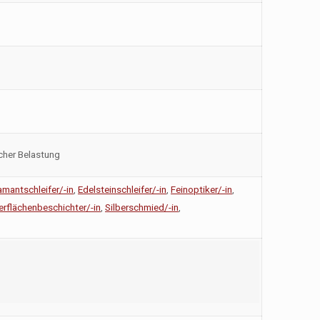
cher Belastung
amantschleifer/-in
,
Edelsteinschleifer/-in
,
Feinoptiker/-in
,
rflächenbeschichter/-in
,
Silberschmied/-in
,