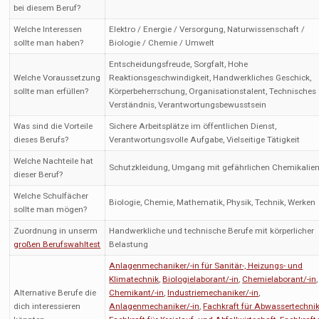
bei diesem Beruf?
Welche Interessen
Elektro / Energie / Versorgung, Naturwissenschaft /
sollte man haben?
Biologie / Chemie / Umwelt
Entscheidungsfreude, Sorgfalt, Hohe
Welche Voraussetzung
Reaktionsgeschwindigkeit, Handwerkliches Geschick,
sollte man erfüllen?
Körperbeherrschung, Organisationstalent, Technisches
Verständnis, Verantwortungsbewusstsein
Was sind die Vorteile
Sichere Arbeitsplätze im öffentlichen Dienst,
dieses Berufs?
Verantwortungsvolle Aufgabe, Vielseitige Tätigkeit
Welche Nachteile hat
Schutzkleidung, Umgang mit gefährlichen Chemikalie
dieser Beruf?
Welche Schulfächer
Biologie, Chemie, Mathematik, Physik, Technik, Werken
sollte man mögen?
Zuordnung in unserm
Handwerkliche und technische Berufe mit körperlicher
großen Berufswahltest
Belastung
Anlagenmechaniker/-in für Sanitär-, Heizungs- und
Klimatechnik
,
Biologielaborant/-in
,
Chemielaborant/-in
,
Alternative Berufe die
Chemikant/-in
,
Industriemechaniker/-in
,
dich interessieren
Anlagenmechaniker/-in
,
Fachkraft für Abwassertechni