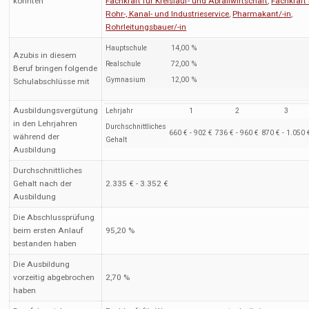
könnten
Fachkraft für Kreislauf- und Abfallwirtschaft
,
Fachkraft 
Rohr-, Kanal- und Industrieservice
,
Pharmakant/-in
,
Rohrleitungsbauer/-in
Hauptschule
14,00 %
Azubis in diesem
Realschule
72,00 %
Beruf bringen folgende
Gymnasium
12,00 %
Schulabschlüsse mit
Ausbildungsvergütung
Lehrjahr
1
2
3
in den Lehrjahren
Durchschnittliches
660 € - 902 €
736 € - 960 €
870 € - 1.050 
während der
Gehalt
Ausbildung
Durchschnittliches
Gehalt nach der
2.335 € - 3.352 €
Ausbildung
Die Abschlussprüfung
beim ersten Anlauf
95,20 %
bestanden haben
Die Ausbildung
vorzeitig abgebrochen
2,70 %
haben