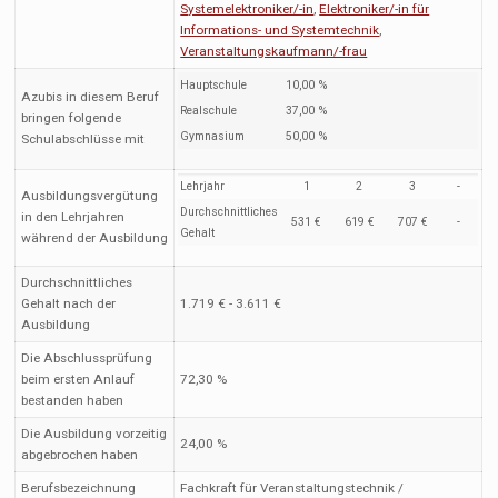
Systemelektroniker/-in
,
Elektroniker/-in für
Informations- und Systemtechnik
,
Veranstaltungskaufmann/-frau
Hauptschule
10,00 %
Azubis in diesem Beruf
Realschule
37,00 %
bringen folgende
Gymnasium
50,00 %
Schulabschlüsse mit
Lehrjahr
1
2
3
-
Ausbildungsvergütung
Durchschnittliches
in den Lehrjahren
531 €
619 €
707 €
-
Gehalt
während der Ausbildung
Durchschnittliches
Gehalt nach der
1.719 € - 3.611 €
Ausbildung
Die Abschlussprüfung
beim ersten Anlauf
72,30 %
bestanden haben
Die Ausbildung vorzeitig
24,00 %
abgebrochen haben
Berufsbezeichnung
Fachkraft für Veranstaltungstechnik /