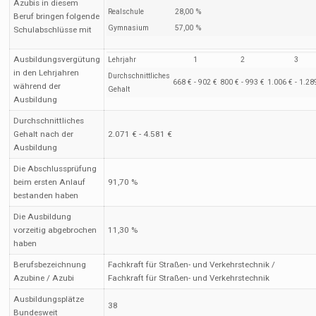
Azubis in diesem
Realschule
28,00 %
Beruf bringen folgende
Gymnasium
57,00 %
Schulabschlüsse mit
Ausbildungsvergütung
Lehrjahr
1
2
3
in den Lehrjahren
Durchschnittliches
668 € - 902 €
800 € - 993 €
1.006 € - 1.28
während der
Gehalt
Ausbildung
Durchschnittliches
Gehalt nach der
2.071 € - 4.581 €
Ausbildung
Die Abschlussprüfung
beim ersten Anlauf
91,70 %
bestanden haben
Die Ausbildung
vorzeitig abgebrochen
11,30 %
haben
Berufsbezeichnung
Fachkraft für Straßen- und Verkehrstechnik /
Azubine / Azubi
Fachkraft für Straßen- und Verkehrstechnik
Ausbildungsplätze
38
Bundesweit