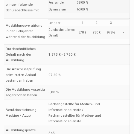
Realschule
38,00 %
bringen folgende
Gymnasium
60,00 %
Schulabschlüsse mit
Lehrjahr
1
2
3
-
Ausbildungsvergütung
Durchschnittliches
in den Lehrjahren
878 €
930 €
978 €
-
Gehalt
während der Ausbildung
Durchschnittliches
Gehalt nach der
1.873 € - 3.760 €
Ausbildung
Die Abschlussprüfung
beim ersten Anlauf
97,40 %
bestanden haben
Die Ausbildung vorzeitig
5,00 %
abgebrochen haben
Fachangestellte für Medien- und
Berufsbezeichnung
Informationsdienste /
Azubine / Azubi
Fachangestellter für Medien- und
Informationsdienste
Ausbildungsplätze
545