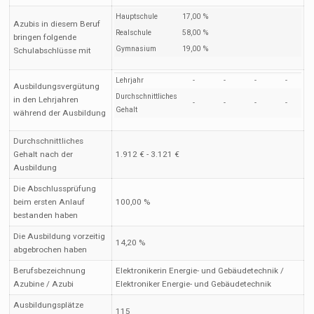
Hauptschule
17,00 %
Azubis in diesem Beruf
Realschule
58,00 %
bringen folgende
Gymnasium
19,00 %
Schulabschlüsse mit
Lehrjahr
-
-
-
-
Ausbildungsvergütung
Durchschnittliches
in den Lehrjahren
-
-
-
-
Gehalt
während der Ausbildung
Durchschnittliches
Gehalt nach der
1.912 € - 3.121 €
Ausbildung
Die Abschlussprüfung
beim ersten Anlauf
100,00 %
bestanden haben
Die Ausbildung vorzeitig
14,20 %
abgebrochen haben
Berufsbezeichnung
Elektronikerin Energie- und Gebäudetechnik /
Azubine / Azubi
Elektroniker Energie- und Gebäudetechnik
Ausbildungsplätze
115