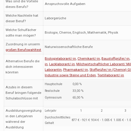
Was sind die Vorteile
Anspruchsvolle Aufgaben
dieses Berufs?
Welche Nachteile hat
Laborgerüche
dieser Beruf?
Welche Schulfächer
Biologie, Chemie, Englisch, Mathematik, Physik
sollte man mögen?
Zuordnung in unserm
Naturwissenschaftliche Berufe
großen Berufswahltest
Biologielaborant/-in
,
Chemikant/-in
,
Baustoffprüfer/-in
Alternative Berufe die
in
,
Lacklaborant/-in
,
Milchwirtschaftlicher Laborant/ Mi
dich interessieren
Laborantin
,
Pharmakant/-in
,
Stoffprüfer/-in (Chemie) G
könnten
Industrie sowie Steine und Erden
,
Textillaborant/-in
Hauptschule
0,00 %
Azubis in diesem
Realschule
33,00 %
Beruf bringen folgende
Gymnasium
65,00 %
Schulabschlüsse mit
Ausbildungsvergütung
Lehrjahr
1
2
3
in den Lehrjahren
Durchschnittliches
877 € - 921 €
934 € - 1.005 €
1.005 € - 1.
während der
Gehalt
Ausbildung