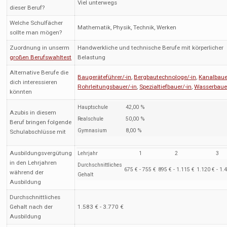
Viel unterwegs
dieser Beruf?
Welche Schulfächer
Mathematik, Physik, Technik, Werken
sollte man mögen?
Zuordnung in unserm
Handwerkliche und technische Berufe mit körperlicher
großen Berufswahltest
Belastung
Alternative Berufe die
Baugeräteführer/-in
,
Bergbautechnologe/-in
,
Kanalbaue
dich interessieren
Rohrleitungsbauer/-in
,
Spezialtiefbauer/-in
,
Wasserbauer
könnten
Hauptschule
42,00 %
Azubis in diesem
Realschule
50,00 %
Beruf bringen folgende
Gymnasium
8,00 %
Schulabschlüsse mit
Ausbildungsvergütung
Lehrjahr
1
2
3
in den Lehrjahren
Durchschnittliches
675 € - 755 €
895 € - 1.115 €
1.120 € - 1.
während der
Gehalt
Ausbildung
Durchschnittliches
Gehalt nach der
1.583 € - 3.770 €
Ausbildung