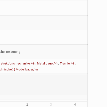
icher Belastung
struktionsmechaniker/-in
,
Metallbauer/-in
,
Tischler/-in
,
chnische(r) Modellbauer/-in
1
2
3
4