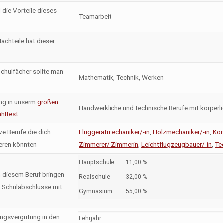
 die Vorteile dieses
Teamarbeit
achteile hat dieser
chulfächer sollte man
Mathematik, Technik, Werken
ng in unserm
großen
Handwerkliche und technische Berufe mit körperl
hltest
ve Berufe die dich
Fluggerätmechaniker/-in
,
Holzmechaniker/-in
,
Kon
ieren könnten
Zimmerer/ Zimmerin
,
Leichtflugzeugbauer/-in
,
Te
Hauptschule
11,00 %
n diesem Beruf bringen
Realschule
32,00 %
 Schulabschlüsse mit
Gymnasium
55,00 %
ngsvergütung in den
Lehrjahr