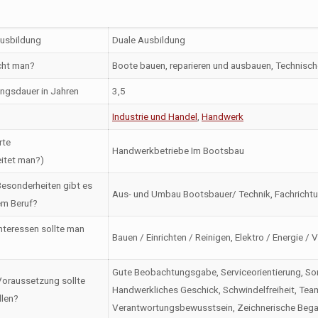
Ausbildung
Duale Ausbildung
ht man?
Boote bauen, reparieren und ausbauen, Technische
ngsdauer in Jahren
3,5
Industrie und Handel
,
Handwerk
rte
Handwerkbetriebe Im Bootsbau
itet man?)
esonderheiten gibt es
Aus- und Umbau Bootsbauer/ Technik, Fachrichtu
em Beruf?
nteressen sollte man
Bauen / Einrichten / Reinigen, Elektro / Energie /
Gute Beobachtungsgabe, Serviceorientierung, Sorgfa
oraussetzung sollte
Handwerkliches Geschick, Schwindelfreiheit, Tea
llen?
Verantwortungsbewusstsein, Zeichnerische Beg