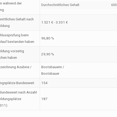
en während der
Durchschnittliches Gehalt
650 
ung
nittliches Gehalt nach
1.521 € - 3.331 €
ildung
hlussprüfung beim
96,80 %
nlauf bestanden haben
ildung vorzeitig
29,90 %
chen haben
zeichnung Azubine /
Bootsbauerin /
Bootsbauer
ungsplätze Bundesweit
154
Bundesweit nach Anzahl
ildungsplätze
187
2011)