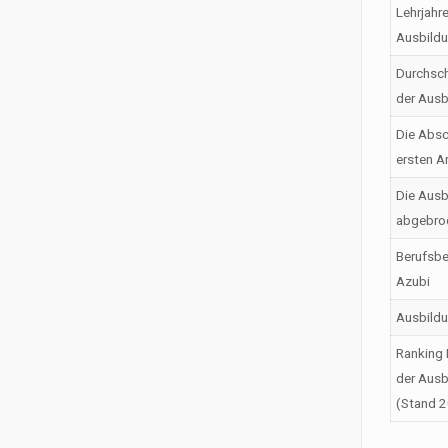
Lehrjahr
Ausbild
Durchsch
der Ausb
Die Absc
ersten A
Die Ausb
abgebro
Berufsbe
Azubi
Ausbild
Ranking 
der Ausb
(Stand 