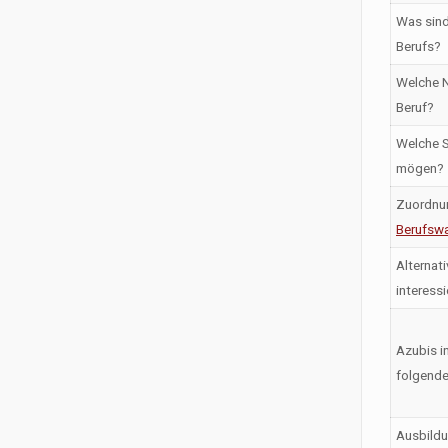
Was sind
Berufs?
Welche N
Beruf?
Welche S
mögen?
Zuordnu
Berufswa
Alternati
interess
Azubis i
folgende
Ausbildu