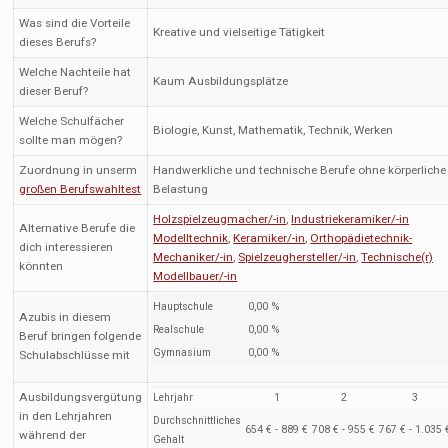
Was sind die Vorteile
Kreative und vielseitige Tätigkeit
dieses Berufs?
Welche Nachteile hat
Kaum Ausbildungsplätze
dieser Beruf?
Welche Schulfächer
Biologie, Kunst, Mathematik, Technik, Werken
sollte man mögen?
Zuordnung in unserm
Handwerkliche und technische Berufe ohne körperliche
großen Berufswahltest
Belastung
Holzspielzeugmacher/-in
,
Industriekeramiker/-in
Alternative Berufe die
Modelltechnik
,
Keramiker/-in
,
Orthopädietechnik-
dich interessieren
Mechaniker/-in
,
Spielzeughersteller/-in
,
Technische(r)
könnten
Modellbauer/-in
Hauptschule
0,00 %
Azubis in diesem
Realschule
0,00 %
Beruf bringen folgende
Gymnasium
0,00 %
Schulabschlüsse mit
Ausbildungsvergütung
Lehrjahr
1
2
3
in den Lehrjahren
Durchschnittliches
654 € - 889 €
708 € - 955 €
767 € - 1.035 
während der
Gehalt