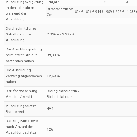
Ausbildungsvergütung
Lehrjahr
1
2
3
in den Lehrjahren
Durchschnittliches
894 € - 896 €
944 € - 959 €
992 € - 1.038 
während der
Gehalt
Ausbildung
Durchschnittliches
Gehalt nach der
2.336 € - 3.337 €
Ausbildung
Die Abschlussprüfung
beim ersten Anlauf
99,30 %
bestanden haben
Die Ausbildung
vorzeitig abgebrochen
12,60 %
haben
Berufsbezeichnung
Biologielaborantin /
Azubine / Azubi
Biologielaborant
Ausbildungsplätze
494
Bundesweit
Ranking Bundesweit
nach Anzahl der
126
Ausbildungsplätze