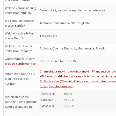
sollte man haben?
Welche Voraussetzung
Genauigkeit, Naturwissenschaftliches Interesse
sollte man erfüllen?
Was sind die Vorteile
Technisch anspruchsvolle Tätigkeiten
dieses Berufs?
Welche Nachteile hat
Tierversuche
dieser Beruf?
Welche Schulfächer
Biologie, Chemie, Englisch, Mathematik, Physik
sollte man mögen?
Zuordnung in unserm
Naturwissenschaftliche Berufe
großen Berufswahltest
Chemielaborant/-in
,
Lacklaborant/-in
,
Pflanzentechnolo
Alternative Berufe die
Milchwirtschaftlicher Laborant/ Milchwirtschaftliche L
dich interessieren
Stoffprüfer/-in (Chemie) Glas-, Keramische Industrie so
könnten
Erden
,
Textillaborant/-in
Hauptschule
0,00 %
Azubis in diesem
Realschule
24,00 %
Beruf bringen folgende
Gymnasium
76,00 %
Schulabschlüsse mit