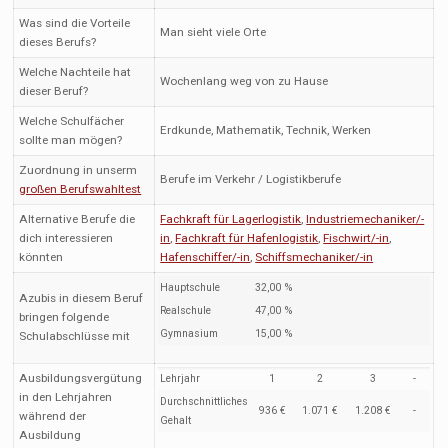
Was sind die Vorteile
Man sieht viele Orte
dieses Berufs?
Welche Nachteile hat
Wochenlang weg von zu Hause
dieser Beruf?
Welche Schulfächer
Erdkunde, Mathematik, Technik, Werken
sollte man mögen?
Zuordnung in unserm
Berufe im Verkehr / Logistikberufe
großen Berufswahltest
Alternative Berufe die
Fachkraft für Lagerlogistik
,
Industriemechaniker/-
dich interessieren
in
,
Fachkraft für Hafenlogistik
,
Fischwirt/-in
,
könnten
Hafenschiffer/-in
,
Schiffsmechaniker/-in
Hauptschule
32,00 %
Azubis in diesem Beruf
Realschule
47,00 %
bringen folgende
Gymnasium
15,00 %
Schulabschlüsse mit
Ausbildungsvergütung
Lehrjahr
1
2
3
-
in den Lehrjahren
Durchschnittliches
936 €
1.071 €
1.208 €
-
während der
Gehalt
Ausbildung