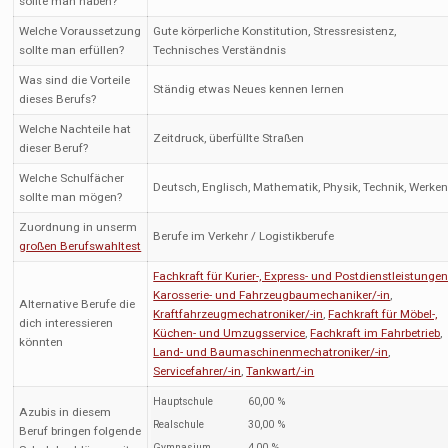
sollte man haben?
Welche Voraussetzung
Gute körperliche Konstitution, Stressresistenz,
sollte man erfüllen?
Technisches Verständnis
Was sind die Vorteile
Ständig etwas Neues kennen lernen
dieses Berufs?
Welche Nachteile hat
Zeitdruck, überfüllte Straßen
dieser Beruf?
Welche Schulfächer
Deutsch, Englisch, Mathematik, Physik, Technik, Werke
sollte man mögen?
Zuordnung in unserm
Berufe im Verkehr / Logistikberufe
großen Berufswahltest
Fachkraft für Kurier-, Express- und Postdienstleistunge
Karosserie- und Fahrzeugbaumechaniker/-in
,
Alternative Berufe die
Kraftfahrzeugmechatroniker/-in
,
Fachkraft für Möbel-,
dich interessieren
Küchen- und Umzugsservice
,
Fachkraft im Fahrbetrieb
,
könnten
Land- und Baumaschinenmechatroniker/-in
,
Servicefahrer/-in
,
Tankwart/-in
Hauptschule
60,00 %
Azubis in diesem
Realschule
30,00 %
Beruf bringen folgende
Gymnasium
4,00 %