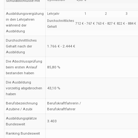
Schulabschlüsse mit
Ausbildungsvergütung
Lehrjahr
1
2
3
in den Lehrjahren
Durchschnittliches
712 € - 767 €
763 € - 827 €
822 € - 884 €
während der
Gehalt
Ausbildung
Durchschnittliches
Gehalt nach der
1.766 € - 2.444 €
Ausbildung
Die Abschlussprüfung
beim ersten Anlauf
85,80 %
bestanden haben
Die Ausbildung
vorzeitig abgebrochen
43,10 %
haben
Berufsbezeichnung
Berufskraftfahrerin /
Azubine / Azubi
Berufskraftfahrer
Ausbildungsplätze
3.403
Bundesweit
Ranking Bundesweit