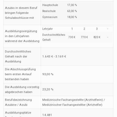
Hauptschule
17,00 %
Azubis in diesem Beruf
Realschule
63,00 %
bringen folgende
Gymnasium
18,00 %
Schulabschlüsse mit
Lehrjahr
1
2
3
-
Ausbildungsvergütung
Durchschnittliches
in den Lehrjahren
730 €
770 €
820 €
-
Gehalt
während der Ausbildung
Durchschnittliches
Gehalt nach der
1.643 € - 3.169 €
Ausbildung
Die Abschlussprüfung
beim ersten Anlauf
93,00 %
bestanden haben
Die Ausbildung vorzeitig
23,20 %
abgebrochen haben
Berufsbezeichnung
Medizinische Fachangestellte (Arzthelferin) /
Azubine / Azubi
Medizinischer Fachangestellter (Artzhelfer)
Ausbildungsplätze
14.481