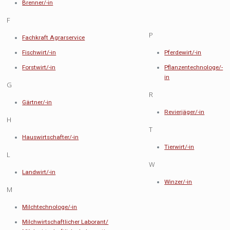
Brenner/-in
F
P
Fachkraft Agrarservice
Fischwirt/-in
Pferdewirt/-in
Forstwirt/-in
Pflanzentechnologe/-
in
G
R
Gärtner/-in
Revierjäger/-in
H
T
Hauswirtschafter/-in
Tierwirt/-in
L
W
Landwirt/-in
Winzer/-in
M
Milchtechnologe/-in
Milchwirtschaftlicher Laborant/