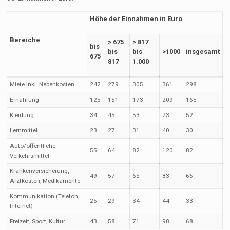
Höhe der Einnahmen in Euro
Bereiche
> 675
> 817
bis
bis
bis
>1000
insgesamt
675
817
1.000
Miete inkl. Nebenkosten
242
279
305
361
298
Ernährung
125
151
173
209
165
Kleidung
34
45
53
73
52
Lernmittel
23
27
31
40
30
Auto/öffentliche
55
64
82
120
82
Verkehrsmittel
Krankenversicherung,
49
57
65
83
66
Arztkosten, Medikamente
Kommunikation (Telefon,
25
29
34
44
33
Internet)
Freizeit, Sport, Kultur
43
58
71
98
68