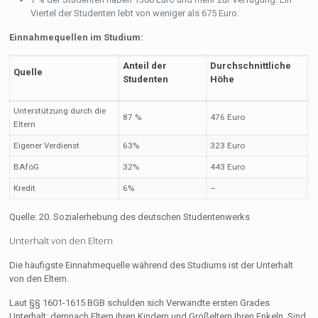
Viertel der Studenten lebt von weniger als 675 Euro.
Einnahmequellen im Studium:
Anteil der
Durchschnittliche
Quelle
Studenten
Höhe
Unterstützung durch die
87 %
476 Euro
Eltern
Eigener Verdienst
63%
323 Euro
BAföG
32%
443 Euro
Kredit
6%
–
Quelle: 20. Sozialerhebung des deutschen Studentenwerks
Unterhalt von den Eltern
Die häufigste Einnahmequelle während des Studiums ist der Unterhalt
von den Eltern.
Laut §§ 1601-1615 BGB schulden sich Verwandte ersten Grades
Unterhalt: demnach Eltern ihren Kindern und Großeltern Ihren Enkeln. Sind