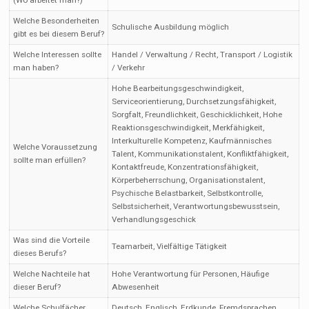
(Wo arbeitet man?)
Welche Besonderheiten
Schulische Ausbildung möglich
gibt es bei diesem Beruf?
Welche Interessen sollte
Handel / Verwaltung / Recht, Transport / Logistik
man haben?
/ Verkehr
Hohe Bearbeitungsgeschwindigkeit,
Serviceorientierung, Durchsetzungsfähigkeit,
Sorgfalt, Freundlichkeit, Geschicklichkeit, Hohe
Reaktionsgeschwindigkeit, Merkfähigkeit,
Interkulturelle Kompetenz, Kaufmännisches
Welche Voraussetzung
Talent, Kommunikationstalent, Konfliktfähigkeit,
sollte man erfüllen?
Kontaktfreude, Konzentrationsfähigkeit,
Körperbeherrschung, Organisationstalent,
Psychische Belastbarkeit, Selbstkontrolle,
Selbstsicherheit, Verantwortungsbewusstsein,
Verhandlungsgeschick
Was sind die Vorteile
Teamarbeit, Vielfältige Tätigkeit
dieses Berufs?
Welche Nachteile hat
Hohe Verantwortung für Personen, Häufige
dieser Beruf?
Abwesenheit
Welche Schulfächer
Deutsch, Englisch, Erdkunde, Fremdsprachen,