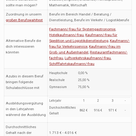
sollte man mögen?
Mathematik, Wirtschaft
Zuordnung in unserm
Berufe im Bereich Handel / Beratung /
großen Berufswahltest
Dienstleistung, Berufe im Verkehr / Logistikberufe
Fachmann/-frau für Systemgastronomie
,
Hotelkaufmann/-frau
,
Kaufmann/-frau für
Alternative Berufe die
Spedition und Logistikdienstleistung
,
Kaufmann/-
dich interessieren
frau für Verkehrsservice
,
Kaufmann/-frau im
könnten
Groß- und Außenhandel
,
Restaurantfachmann/-
fachfrau
,
Luftverkehrskaufmann/-frau
,
Schifffahrtskaufmann/-frau
Hauptschule
0,00 %
Azubis in diesem Beruf
Realschule
25,00 %
bringen folgende
Gymnasium
75,00 %
Schulabschlüsse mit
Lehrjahr
1
2
3
-
Ausbildungsvergütung
Durchschnittliches
in den Lehrjahren
862 €
916 €
971 €
-
Gehalt
während der Ausbildung
Durchschnittliches
Gehalt nach der
1.713 € - 4.016 €