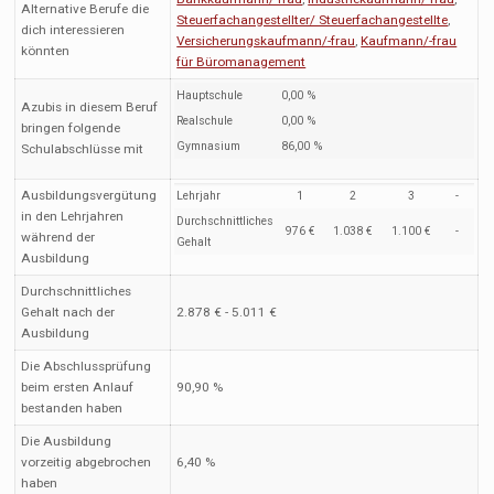
Alternative Berufe die
Steuerfachangestellter/ Steuerfachangestellte
,
dich interessieren
Versicherungskaufmann/-frau
,
Kaufmann/-frau
könnten
für Büromanagement
Hauptschule
0,00 %
Azubis in diesem Beruf
Realschule
0,00 %
bringen folgende
Gymnasium
86,00 %
Schulabschlüsse mit
Ausbildungsvergütung
Lehrjahr
1
2
3
-
in den Lehrjahren
Durchschnittliches
976 €
1.038 €
1.100 €
-
während der
Gehalt
Ausbildung
Durchschnittliches
Gehalt nach der
2.878 € - 5.011 €
Ausbildung
Die Abschlussprüfung
beim ersten Anlauf
90,90 %
bestanden haben
Die Ausbildung
vorzeitig abgebrochen
6,40 %
haben