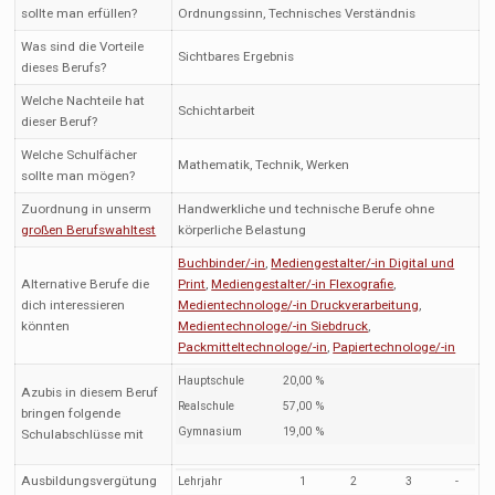
sollte man erfüllen?
Ordnungssinn, Technisches Verständnis
Was sind die Vorteile
Sichtbares Ergebnis
dieses Berufs?
Welche Nachteile hat
Schichtarbeit
dieser Beruf?
Welche Schulfächer
Mathematik, Technik, Werken
sollte man mögen?
Zuordnung in unserm
Handwerkliche und technische Berufe ohne
großen Berufswahltest
körperliche Belastung
Buchbinder/-in
,
Mediengestalter/-in Digital und
Alternative Berufe die
Print
,
Mediengestalter/-in Flexografie
,
dich interessieren
Medientechnologe/-in Druckverarbeitung
,
könnten
Medientechnologe/-in Siebdruck
,
Packmitteltechnologe/-in
,
Papiertechnologe/-in
Hauptschule
20,00 %
Azubis in diesem Beruf
Realschule
57,00 %
bringen folgende
Gymnasium
19,00 %
Schulabschlüsse mit
Ausbildungsvergütung
Lehrjahr
1
2
3
-